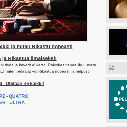
aikki ja miten Rikastu nopeasti
ja Rikastua ilmaiseksi!
i tiedä ja kaverit ei kerro
.
Raivokas tienaajille uusista
 Eli miten pelaajat voi Rikastua nopeasti ja helposti
i - Otetaan ne kaikki!
PZ
-
QUATRO
ER
-
ULTRA